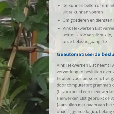
te kunnen bellen of e-mail
uit te kunnen voeren
Om goederen en diensten bi
Vink Hekwerken Elst verwe
wettelijk toe verplicht zij
onze belastingaangifte.
Geautomatiseerde beslu
Vink Hekwerken Elst neemt [w
verwerkingen besluiten over 
hebben voor personen. Het g
door computerprogramma’s of
(bijvoorbeeld een medewerker 
Hekwerken Elst gebruikt de 
[aanvullen met naam van het 
onderliggende logica, belang