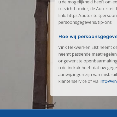
u de mogelijkheid heeft om een
toezichthouder, de Autoritei
link: https://autoriteitpersoo
persoonsgegevens/tip-ons
Hoe wij persoonsgegeve
Vink Hekwerken Elst neemt d
neemt passende maatregelen 
ongewenste openbaarmaking e
u de indruk heeft dat uw gegev
aanwijzingen zijn van misbru
klantenservice of via
info@vi