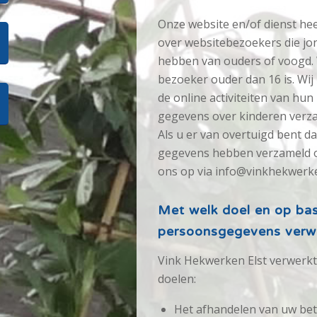
Onze website en/of dienst hee
over websitebezoekers die jon
hebben van ouders of voogd. 
bezoeker ouder dan 16 is. Wij
de online activiteiten van hu
gegevens over kinderen verz
Als u er van overtuigd bent d
gegevens hebben verzameld o
ons op via info@vinkhekwerken
Met welk doel en op bas
persoonsgegevens verw
Vink Hekwerken Elst verwerk
doelen:
Het afhandelen van uw bet