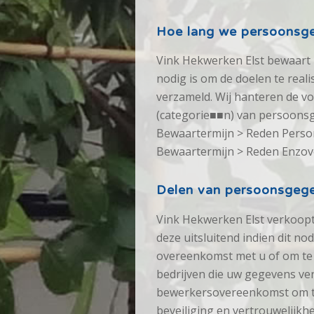
Hoe lang we persoonsg
Vink Hekwerken Elst bewaart 
nodig is om de doelen te rea
verzameld. Wij hanteren de v
(categorie■■n) van persoons
Bewaartermijn > Reden Person
Bewaartermijn > Reden Enzov
Delen van persoonsgeg
Vink Hekwerken Elst verkoopt
deze uitsluitend indien dit no
overeenkomst met u of om te v
bedrijven die uw gegevens ver
bewerkersovereenkomst om te
beveiliging en vertrouwelijkh