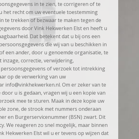
onsgegevens in te zien, te corrigeren of te
 u het recht om uw eventuele toestemming
n te trekken of bezwaar te maken tegen de
egevens door Vink Hekwerken Elst en heeft u
agbaarheid. Dat betekent dat u bij ons een
persoonsgegevens die wij van u beschikken in
f een ander, door u genoemde organisatie, te
 inzage, correctie, verwijdering,
persoonsgegevens of verzoek tot intrekking
ar op de verwerking van uw
r info@vinkhekwerken.nl. Om er zeker van te
e door u is gedaan, vragen wij u een kopie van
verzoek mee te sturen. Maak in deze kopie uw
ble zone, de strook met nummers onderaan
er en Burgerservicenummer (BSN) zwart. Dit
cy. We reageren zo snel mogelijk, maar binnen
nk Hekwerken Elst wil u er tevens op wijzen dat